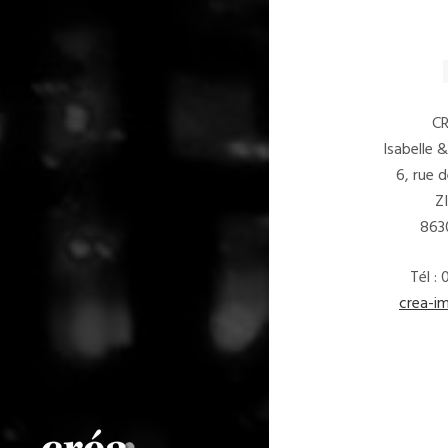
C
Isabelle 
6, rue 
Z
863
Tél :
crea-i