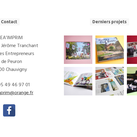
Contact
Derniers projets
REA’IMPRIM
& Jérôme Tranchant
des Entrepreneurs
I de Peuron
00 Chauvigny
 05 49 46 97 01
mprim@orange.fr